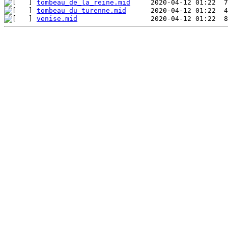
tombeau_de_la_reine.mid
tombeau_du_turenne.mid
venise.mid