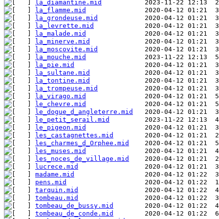
la_diamantine.mid
la_flamme.mid
la_grondeuse.mid
la_levrette.mid
la_malade.mid
la_minerve.mid
la_moscovite.mid
la_mouche.mid
la_pie.mid
la_sultane.mid
la_tontine.mid
la_trompeuse.mid
la_virago.mid
le_chevre.mid
le_dogue_d_angleterre.mid
le_petit_serail.mid
le_pigeon.mid
les_castagnettes.mid
les_charmes_d_Orphee.mid
les_muses.mid
les_noces_de_village.mid
lucrece.mid
madame.mid
pens.mid
tarquin.mid
tombeau.mid
tombeau_de_bussy.mid
tombeau_de_conde.mid