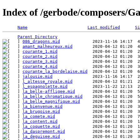
Index of /gerbode/composers/Ga
Name
Last modified
Si
Parent Directory
086_dragons.mid
amant_malheureux.mid
courante_1.mid
courante_2.mid
courante_3.mid
courante_4.mid
courante_la_bordelaise.mid
jalousie.mid
l_altesse_royale.mid
l_espagnolette.mid
la_belle-affligee.mid
la_belle_chromatique.mid
la_belle_magnifique.mid
la_bienvenue.mid
la_brugoise.mid
la_comete.mid
la_content.mid
la_coquette.mid
la_daspremont.mid
la_deguisee.mid