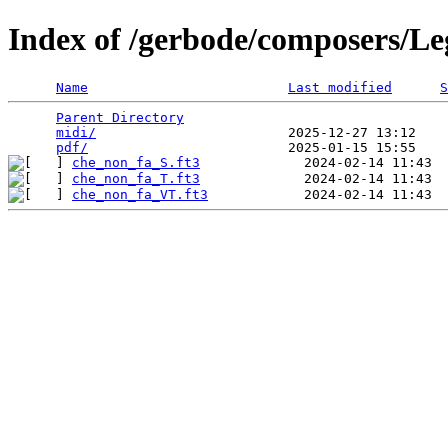
Index of /gerbode/composers/Le
Name
Last modified
S
Parent Directory
                                 
midi/
                        2025-12-27 13:12    
pdf/
che_non_fa_S.ft3
che_non_fa_T.ft3
che_non_fa_VT.ft3