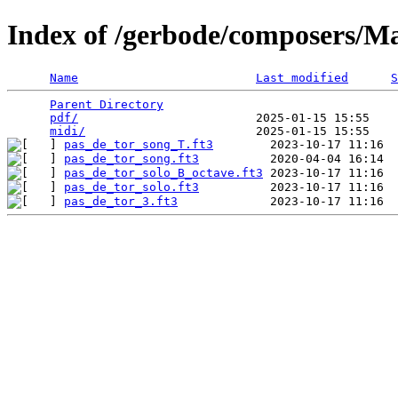
Index of /gerbode/composers/M
Name
Last modified
S
Parent Directory
                                 
pdf/
                         2025-01-15 15:55    
midi/
pas_de_tor_song_T.ft3
pas_de_tor_song.ft3
pas_de_tor_solo_B_octave.ft3
pas_de_tor_solo.ft3
pas_de_tor_3.ft3