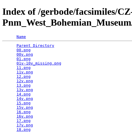
Index of /gerbode/facsimiles/CZ
Pnm_West_Bohemian_Museum/m
Name
Parent Directory
                                 
00.png
                                           
00v.png
                                          
01.png
                                           
01v-10v_missing.png
                              
11.png
                                           
11v.png
                                          
12.png
                                           
12v.png
                                          
13.png
                                           
13v.png
                                          
14.png
                                           
14v.png
                                          
15.png
                                           
15v.png
                                          
16.png
                                           
16v.png
                                          
17.png
                                           
17v.png
                                          
18.png
                                           