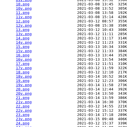
10.png
                     2021-03-08 13:45  325K
10v.png
                    2021-03-08 13:52  305K
11.png
                     2021-03-08 13:58  192K
11v.png
                    2021-03-08 15:14  428K
12.png
                     2021-03-12 08:57  355K
12v.png
                    2021-03-08 15:38  358K
13.png
                     2021-03-12 10:43  308K
13v.png
                    2021-03-12 11:11  285K
14.png
                     2021-03-12 11:17  314K
14v.png
                    2021-03-12 11:23  331K
15.png
                     2021-03-13 10:34  330K
15v.png
                    2021-03-12 11:33  384K
16.png
                     2021-03-13 13:44  352K
16v.png
                    2021-03-13 13:54  340K
17.png
                     2021-03-12 11:51  310K
17v.png
                    2021-03-12 11:59  322K
18.png
                     2021-03-12 12:10  217K
18v.png
                    2021-03-14 10:52  361K
19.png
                     2021-03-12 12:23  306K
19v.png
                    2021-03-14 11:58  273K
20.png
                     2021-03-14 12:44  392K
20v.png
                    2021-03-14 13:50  343K
21.png
                     2021-03-14 13:59  386K
21v.png
                    2021-03-14 16:30  370K
22.png
                     2021-03-12 14:55  221K
22v.png
                    2021-03-12 15:12  337K
23.png
                     2021-03-14 17:18  289K
23v.png
                    2021-03-15 09:48  406K
24.png
                     2021-03-12 15:37  339K