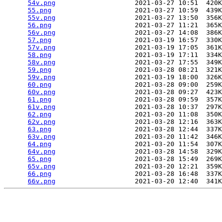
54v.png
                    2021-03-27 10:51  420K
55.png
                     2021-03-27 10:59  439K
55v.png
                    2021-03-27 13:50  356K
56.png
                     2021-03-27 11:21  365K
56v.png
                    2021-03-27 14:08  386K
57.png
                     2021-03-19 16:57  330K
57v.png
                    2021-03-19 17:05  361K
58.png
                     2021-03-19 17:11  334K
58v.png
                    2021-03-27 17:55  349K
59.png
                     2021-03-28 08:21  321K
59v.png
                    2021-03-19 18:00  326K
60.png
                     2021-03-28 09:00  259K
60v.png
                    2021-03-28 09:27  423K
61.png
                     2021-03-28 09:59  357K
61v.png
                    2021-03-28 10:37  297K
62.png
                     2021-03-20 11:08  350K
62v.png
                    2021-03-28 12:16  363K
63.png
                     2021-03-28 12:44  337K
63v.png
                    2021-03-20 11:42  346K
64.png
                     2021-03-20 11:54  307K
64v.png
                    2021-03-28 14:58  329K
65.png
                     2021-03-28 15:49  269K
65v.png
                    2021-03-20 12:21  359K
66.png
                     2021-03-28 16:48  337K
66v.png