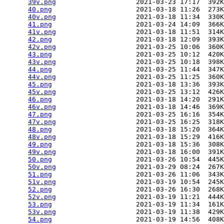
39v.png
                    2021-03-23 17:17  392K
40.png
                     2021-03-18 11:26  273K
40v.png
                    2021-03-18 11:34  330K
41.png
                     2021-03-24 14:09  366K
41v.png
                    2021-03-18 11:51  314K
42.png
                     2021-03-18 12:09  393K
42v.png
                    2021-03-25 10:06  360K
43.png
                     2021-03-25 10:12  420K
43v.png
                    2021-03-25 10:18  398K
44.png
                     2021-03-25 11:44  347K
44v.png
                    2021-03-25 11:25  360K
45.png
                     2021-03-18 13:36  393K
45v.png
                    2021-03-25 13:12  426K
46.png
                     2021-03-18 14:20  291K
46v.png
                    2021-03-18 14:46  369K
47.png
                     2021-03-25 16:16  354K
47v.png
                    2021-03-25 16:25  318K
48.png
                     2021-03-18 15:20  364K
48v.png
                    2021-03-18 15:29  416K
49.png
                     2021-03-18 15:36  308K
49v.png
                    2021-03-18 16:00  391K
50.png
                     2021-03-26 10:54  445K
50v.png
                    2021-03-29 08:24  267K
51.png
                     2021-03-26 11:06  343K
51v.png
                    2021-03-19 10:54  245K
52.png
                     2021-03-26 16:30  268K
52v.png
                    2021-03-19 11:21  444K
53.png
                     2021-03-19 11:34  161K
53v.png
                    2021-03-19 11:38  429K
54.png
                     2021-03-19 14:56  408K