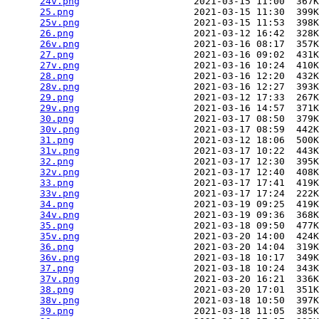
24v.png
                    2021-03-15 11:00  367K
25.png
                     2021-03-15 11:30  399K
25v.png
                    2021-03-15 11:53  398K
26.png
                     2021-03-12 16:42  328K
26v.png
                    2021-03-16 08:17  357K
27.png
                     2021-03-16 09:02  431K
27v.png
                    2021-03-16 10:24  410K
28.png
                     2021-03-16 12:20  432K
28v.png
                    2021-03-16 12:27  393K
29.png
                     2021-03-12 17:33  267K
29v.png
                    2021-03-16 14:57  371K
30.png
                     2021-03-17 08:50  379K
30v.png
                    2021-03-17 08:59  442K
31.png
                     2021-03-12 18:06  500K
31v.png
                    2021-03-17 10:22  443K
32.png
                     2021-03-17 12:30  395K
32v.png
                    2021-03-17 12:40  408K
33.png
                     2021-03-17 17:41  419K
33v.png
                    2021-03-17 17:24  222K
34.png
                     2021-03-19 09:25  419K
34v.png
                    2021-03-19 09:36  368K
35.png
                     2021-03-18 09:50  477K
35v.png
                    2021-03-20 14:00  424K
36.png
                     2021-03-20 14:04  319K
36v.png
                    2021-03-18 10:17  349K
37.png
                     2021-03-18 10:24  343K
37v.png
                    2021-03-20 16:21  336K
38.png
                     2021-03-20 17:01  351K
38v.png
                    2021-03-18 10:50  397K
39.png
                     2021-03-18 11:05  385K