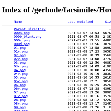
Index of /gerbode/facsimiles/H
Name
Last modified
Siz
Parent Directory
                                -
000a.png
                   2021-03-07 13:53  567K
000b_blank.png
             2021-03-07 09:58  2.3K
000c.png
                   2021-03-07 13:55  448K
000d.png
                   2021-03-07 13:56  387K
01.png
                     2021-03-07 13:58  309K
01v.png
                    2021-03-08 17:23  365K
02.png
                     2021-03-08 18:39  356K
02v.png
                    2021-03-07 14:08  377K
03.png
                     2021-03-09 12:50  408K
03v.png
                    2021-03-09 14:09  419K
04.png
                     2021-03-10 10:08  435K
04v.png
                    2021-03-10 10:19  383K
05.png
                     2021-03-10 10:55  261K
05v.png
                    2021-03-10 12:21  385K
06.png
                     2021-03-10 15:25  352K
06v.png
                    2021-03-07 18:38  439K
07.png
                     2021-03-08 13:26  389K
07v.png
                    2021-03-11 10:16  357K
08.png
                     2021-03-08 13:12  422K
08v.png
                    2021-03-08 13:17  324K
09.png
                     2021-03-08 13:26  311K
09v.png
                    2021-03-08 13:32  356K