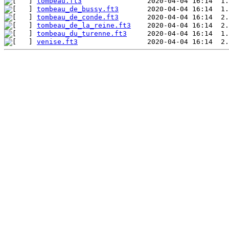
tombeau.ft3
tombeau_de_bussy.ft3
tombeau_de_conde.ft3
tombeau_de_la_reine.ft3
tombeau_du_turenne.ft3
venise.ft3