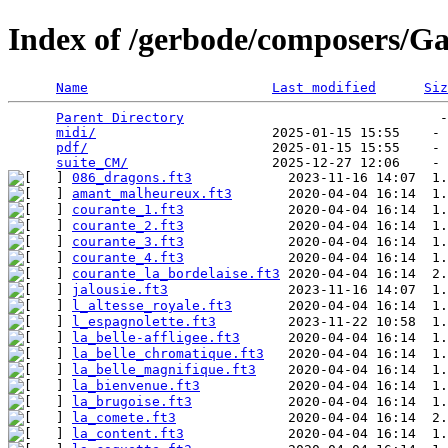
Index of /gerbode/composers/Ga
Name
Last modified
Siz
Parent Directory
                                -
midi/
                      2025-01-15 15:55    - 
pdf/
                       2025-01-15 15:55    - 
suite_CM/
086_dragons.ft3
amant_malheureux.ft3
courante_1.ft3
courante_2.ft3
courante_3.ft3
courante_4.ft3
courante_la_bordelaise.ft3
jalousie.ft3
l_altesse_royale.ft3
l_espagnolette.ft3
la_belle-affligee.ft3
la_belle_chromatique.ft3
la_belle_magnifique.ft3
la_bienvenue.ft3
la_brugoise.ft3
la_comete.ft3
la_content.ft3