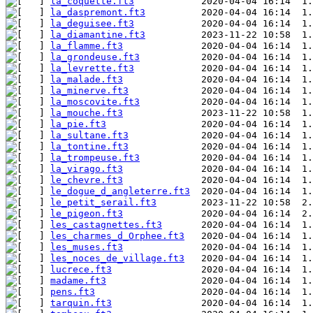
la_coquette.ft3
la_daspremont.ft3
la_deguisee.ft3
la_diamantine.ft3
la_flamme.ft3
la_grondeuse.ft3
la_levrette.ft3
la_malade.ft3
la_minerve.ft3
la_moscovite.ft3
la_mouche.ft3
la_pie.ft3
la_sultane.ft3
la_tontine.ft3
la_trompeuse.ft3
la_virago.ft3
le_chevre.ft3
le_dogue_d_angleterre.ft3
le_petit_serail.ft3
le_pigeon.ft3
les_castagnettes.ft3
les_charmes_d_Orphee.ft3
les_muses.ft3
les_noces_de_village.ft3
lucrece.ft3
madame.ft3
pens.ft3
tarquin.ft3