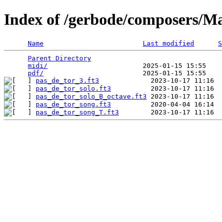
Index of /gerbode/composers/M
Name
Last modified
S
Parent Directory
                                 
midi/
                        2025-01-15 15:55    
pdf/
pas_de_tor_3.ft3
pas_de_tor_solo.ft3
pas_de_tor_solo_B_octave.ft3
pas_de_tor_song.ft3
pas_de_tor_song_T.ft3